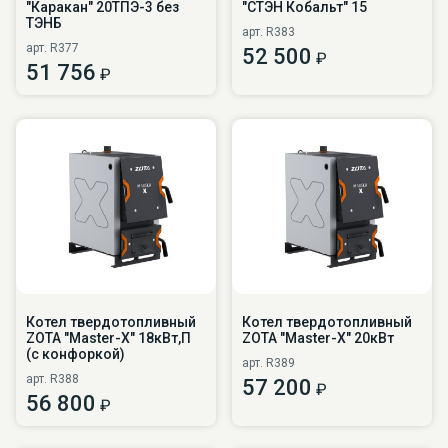
"Каракан" 20ТПЭ-3 без
"СТЭН Кобальт" 15
ТЭНБ
арт. R383
арт. R377
52 500
₽
51 756
₽
Котел твердотопливный
Котел твердотопливный
ZOTA "Master-X" 18кВт,П
ZOTA "Master-X" 20кВт
(с конфоркой)
арт. R389
арт. R388
57 200
₽
56 800
₽