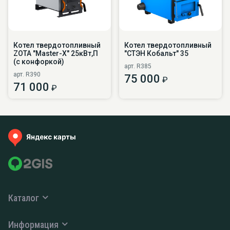
Котел твердотопливный
Котел твердотопливный
ZOTA "Master-X" 25кВт,П
"СТЭН Кобальт" 35
(с конфоркой)
арт. R385
арт. R390
75 000
₽
71 000
₽
Каталог
Информация