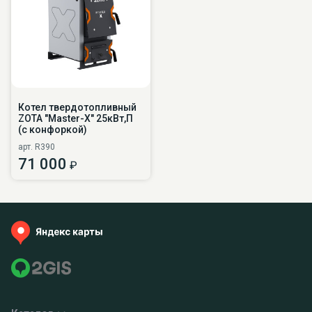
Котел твердотопливный
ZOTA "Master-X" 25кВт,П
(с конфоркой)
арт. R390
71 000
₽