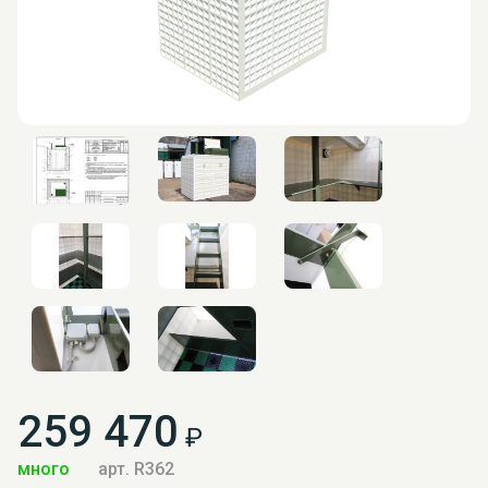
259 470
₽
много
арт. R362