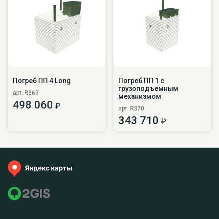
Погреб ПП 4 Long
Погреб ПП 1 с
грузоподъемным
арт. R369
механизмом
498 060
₽
арт. R370
343 710
₽