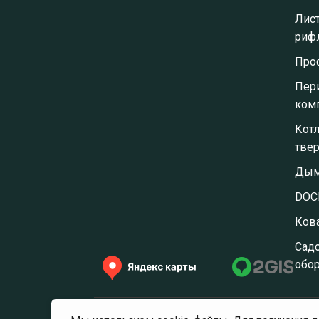
Лис
риф
Про
Пер
ком
Кот
тве
Дым
DOC
Ков
⁠Сад
обо