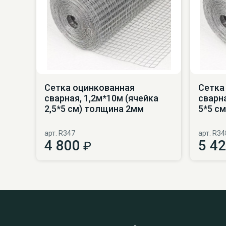
Сетка оцинкованная
Сетка
сварная, 1,2м*10м (ячейка
сварна
2,5*5 см) толщина 2мм
5*5 с
арт. R347
арт. R34
4 800
5 4
₽