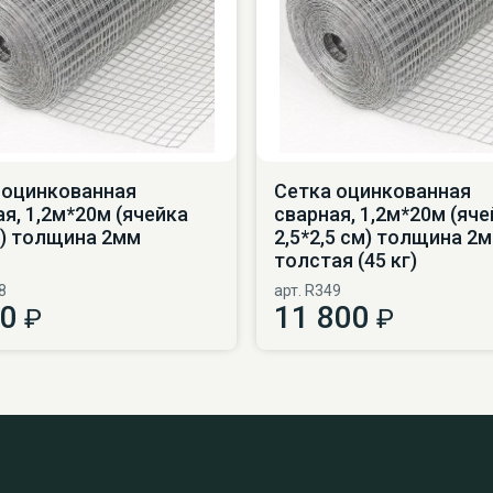
 оцинкованная
Сетка оцинкованная
я, 1,2м*20м (ячейка
сварная, 1,2м*20м (яче
м) толщина 2мм
2,5*2,5 см) толщина 2м
толстая (45 кг)
8
арт. R349
20
11 800
₽
₽