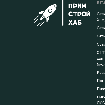
Кат
Сетк
Хому
Сетк
Сет
Сва
СЕП
септ
биол
Кес
Пог
Пла
Емко
ЛОС