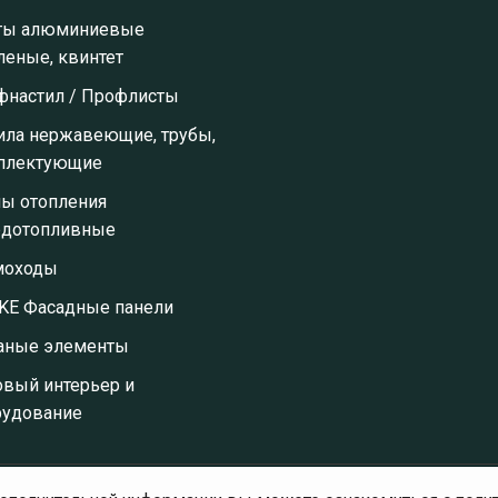
ты алюминиевые
леные, квинтет
фнастил / Профлисты
ила нержавеющие, трубы,
плектующие
лы отопления
рдотопливные
оходы
KE Фасадные панели
аные элементы
овый интерьер и
рудование