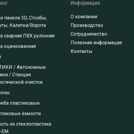
алог
Информация
О компании
и панели 3D, Столбы,
ты, Калитки/Ворота
Производство
Сотрудничество
а сварная ПВХ рулонная
Полезная информация
ка оцинкованная
Контакты
и
ТИКИ / Автономные
ики / Станции
огической очистки
соны
реба пластиковые
стиковые ёмкости
сть из стеклопластика
-ЕМ