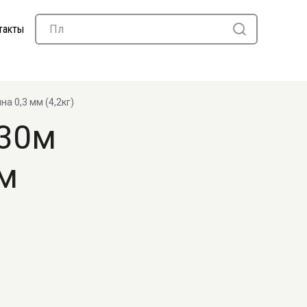
такты
а 0,3 мм (4,2кг)
*30м
мм