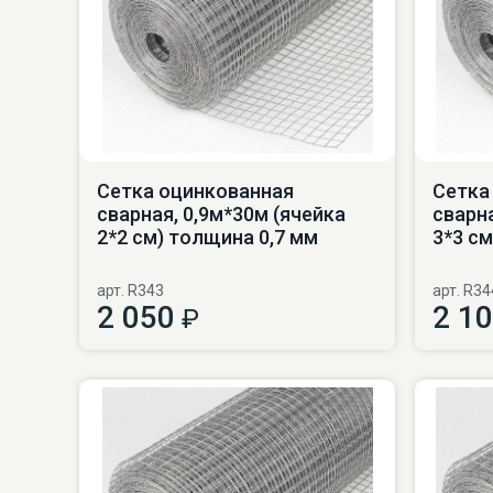
Сетка оцинкованная
Сетка
сварная, 0,9м*30м (ячейка
сварна
2*2 см) толщина 0,7 мм
3*3 см
арт. R343
арт. R34
2 050
2 1
₽