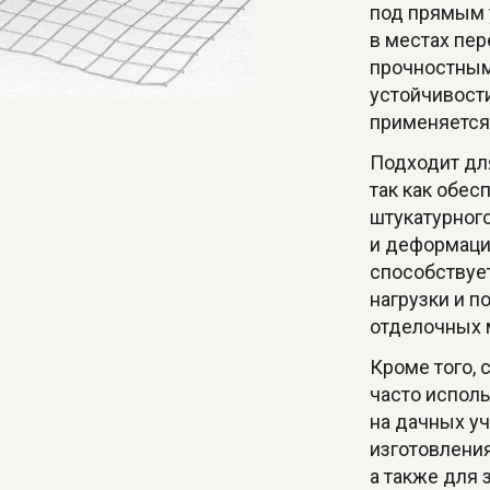
под прямым 
в местах пер
прочностным
устойчивости
применяется 
Подходит для
так как обе
штукатурног
и деформаци
способствуе
нагрузки и 
отделочных 
Кроме того, 
часто испол
на дачных у
изготовлени
а также для 