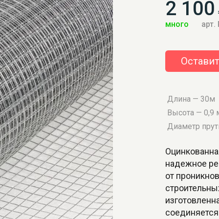
2 100
много
арт.
Оставит
Длина — 30м
Высота — 0,9 
Диаметр прут
Оцинкованна
надежное ре
от проникно
строительных
изготовленна
соединяется