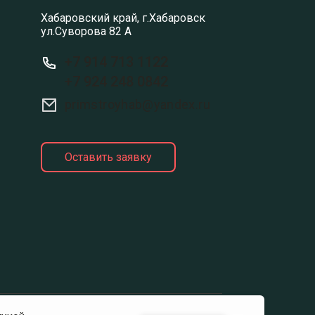
Хабаровский край, г.Хабаровск
ул.Суворова 82 А
+7 914 713 1122
+7 924 248 0842
primstroyhab@yandex.ru
Оставить заявку