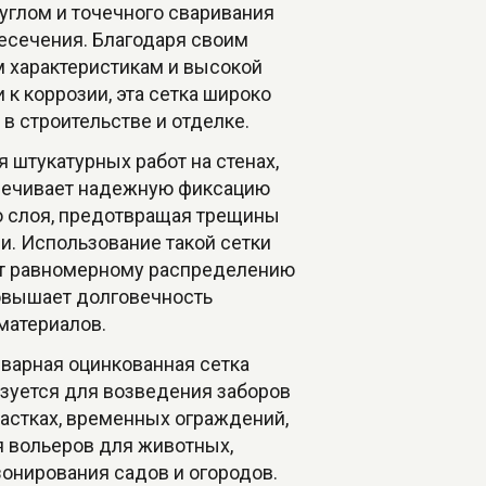
углом и точечного сваривания
есечения. Благодаря своим
 характеристикам и высокой
 к коррозии, эта сетка широко
в строительстве и отделке.
 штукатурных работ на стенах,
спечивает надежную фиксацию
о слоя, предотвращая трещины
и. Использование такой сетки
т равномерному распределению
повышает долговечность
материалов.
сварная оцинкованная сетка
ьзуется для возведения заборов
частках, временных ограждений,
я вольеров для животных,
зонирования садов и огородов.