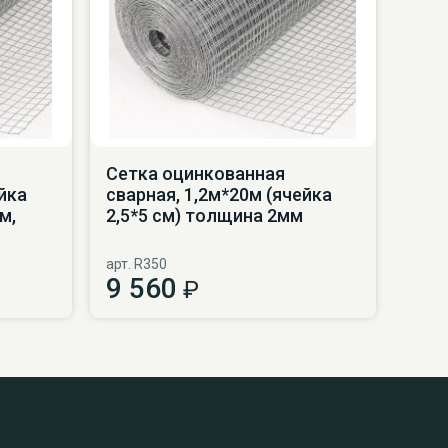
Сетка оцинкованная
йка
сварная, 1,2м*20м (ячейка
м,
2,5*5 см) толщина 2мм
арт. R350
9 560
₽