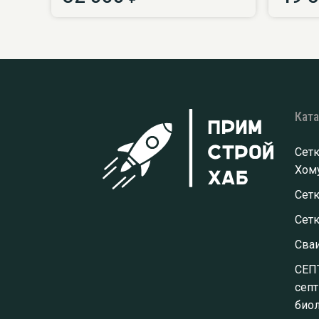
Кат
Сетк
Хому
Сетк
Сет
Сва
СЕП
септ
биол