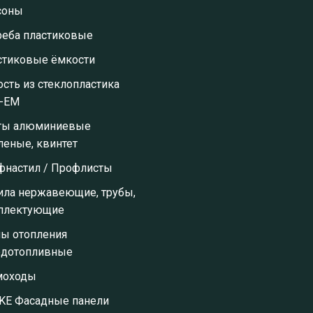
соны
реба пластиковые
стиковые ёмкости
сть из стеклопластика
-ЕМ
ты алюминиевые
леные, квинтет
фнастил / Профлисты
ила нержавеющие, трубы,
плектующие
лы отопления
рдотопливные
оходы
KE Фасадные панели