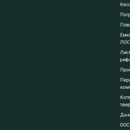
Кес
Пог
Пла
Емко
ЛОС
Лис
риф
Про
Пер
ком
Кот
тве
Дым
DOC