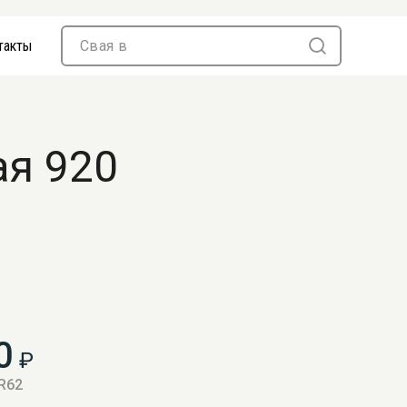
такты
ая 920
0
₽
 R62