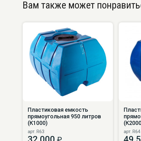
Вам также может понравить
Пластиковая емкость
Пласт
прямоугольная 950 литров
прямо
(К1000)
(К2000
арт. R63
арт. R64
32 000
49 
₽