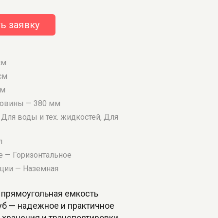
ь заявку
см
см
см
ловины — 380 мм
Для воды и тех. жидкостей, Для
л
 — Горизонтальное
ации — Наземная
 прямоугольная емкость
уб — надежное и практичное
 хранения и транспортировки