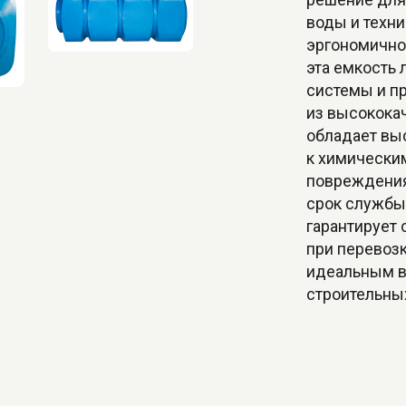
воды и техн
эргономично
эта емкость 
системы и п
из высококач
обладает вы
к химически
повреждения
срок службы
гарантирует
при перевозк
идеальным 
строительны