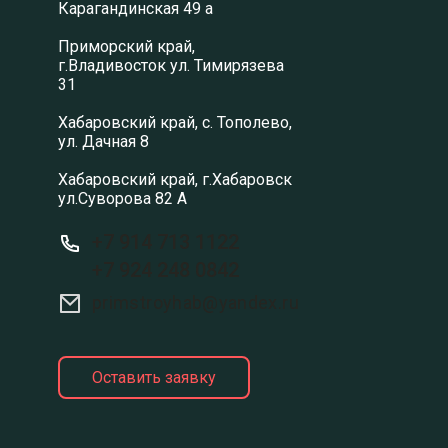
Карагандинская 49 а
Приморский край,
г.Владивосток ул. Тимирязева
31
Хабаровский край, с. Тополево,
ул. Дачная 8
Хабаровский край, г.Хабаровск
ул.Суворова 82 А
+7 914 713 1122
+7 924 248 0842
primstroyhab@yandex.ru
Оставить заявку