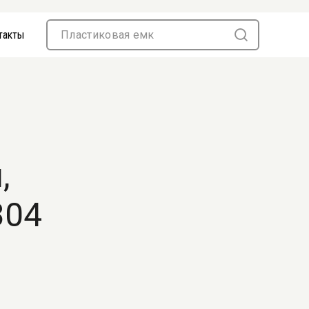
такты
,
304