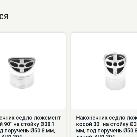
ся
ечник седло ложемент
Наконечник седло ло
 90° на стойку Ø38.1
косой 30° на стойку Ø3
д поручень Ø50.8 мм,
мм, под поручень Ø50.8
 AISI 304
литой, AISI 304