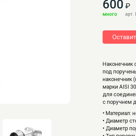
600
₽
много
арт.
Оставит
Наконечник 
под поручен
наконечник 
марки AISI 3
для соедине
с поручнем 
• Материал: 
• Диаметр ст
• Диаметр по
• Тип повер