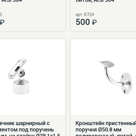
3
арт. R724
500
₽
₽
ечник шарнирный с
Кронштейн пристенны
ентом под поручень
поручня Ø50.8 мм
мм, на стойку Ø38.1х1.5
полированный, литой, 