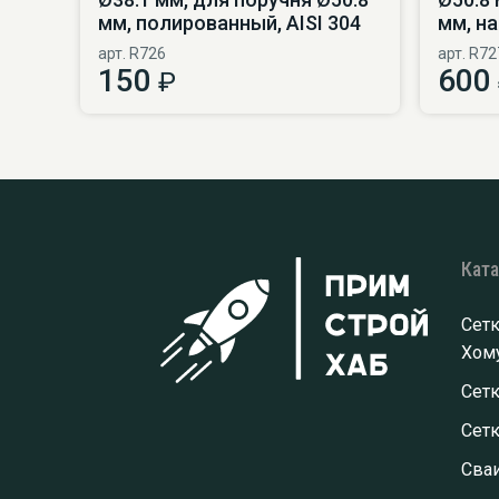
мм, полированный, AISI 304
мм, на
арт. R726
арт. R72
150
600
₽
Кат
Сетк
Хому
Сетк
Сет
Сва