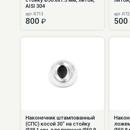
AISI 304
арт. R713
арт. R72
800
500
₽
Наконечник штампованный
Након
(СПС) косой 30° на стойку
ложем
Ø38.1 мм, для поручня Ø50.8
Ø50.8 