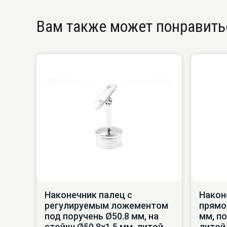
Вам также может понравить
Наконечник палец с
Након
регулируемым ложементом
прямой
под поручень Ø50.8 мм, на
мм, по
стойку Ø50.8х1.5 мм, литой,
литой,