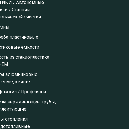
ТИКИ / Автономные
ики / Станции
огической очистки
соны
реба пластиковые
стиковые ёмкости
сть из стеклопластика
-ЕМ
ты алюминиевые
леные, квинтет
фнастил / Профлисты
ила нержавеющие, трубы,
плектующие
лы отопления
рдотопливные