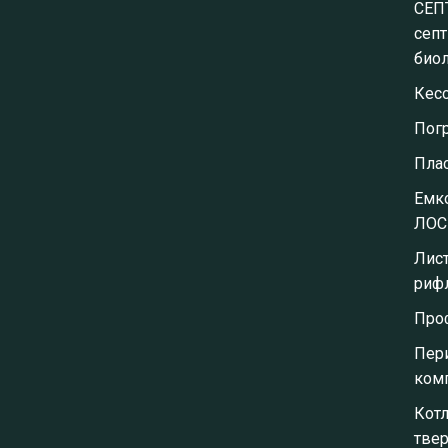
СЕП
септ
биол
Кес
Пог
Пла
Емко
ЛОС
Лис
риф
Про
Пер
ком
Кот
тве