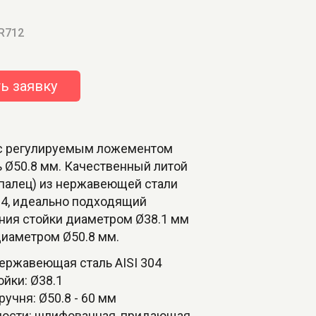
 R712
ь заявку
с регулируемым ложементом
ь Ø50.8 мм. Качественный литой
(палец) из нержавеющей стали
04, идеально подходящий
ния стойки диаметром Ø38.1 мм
диаметром Ø50.8 мм.
нержавеющая сталь AISI 304
ойки: Ø38.1
ручня: Ø50.8 - 60 мм
хности: шлифованная, придающая