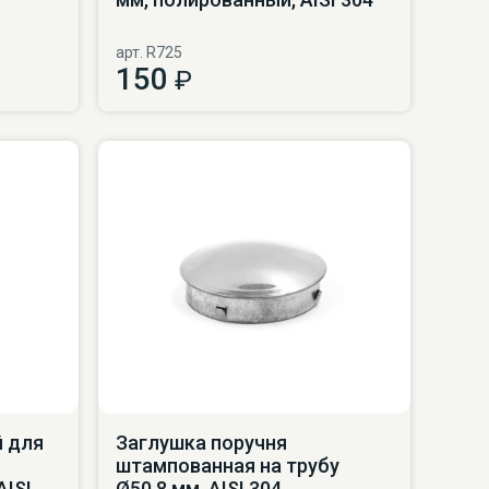
арт. R725
150
₽
й для
Заглушка поручня
штампованная на трубу
AISI
Ø50.8 мм, AISI 304