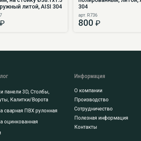
ружный литой, AISI 304
304
7
арт. R736
800
₽
₽
алог
Информация
О компании
и панели 3D, Столбы,
ты, Калитки/Ворота
Производство
Сотрудничество
а сварная ПВХ рулонная
Полезная информация
ка оцинкованная
Контакты
и