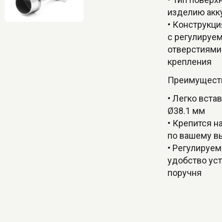
изделию акк
• Конструкци
с регулируе
отверстиями
крепления
Преимуществ
• Легко вста
Ø38.1 мм
• Крепится н
по вашему в
• Регулируе
удобство ус
поручня