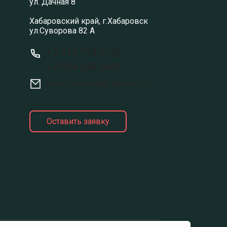
ул. Дачная 8
Хабаровский край, г.Хабаровск
ул.Суворова 82 А
+7 914 713 1122
+7 924 248 0842
primstroyhab@yandex.ru
Оставить заявку