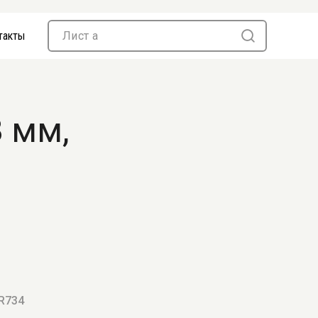
такты
 мм,
 R734