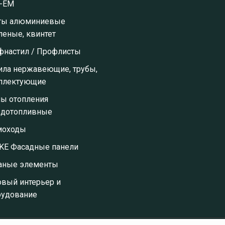
-ЕМ
ты алюминиевые
леные, квинтет
фнастил / Профлисты
ила нержавеющие, трубы,
плектующие
лы отопления
рдотопливные
оходы
KE Фасадные панели
аные элементы
овый интерьер и
рудование