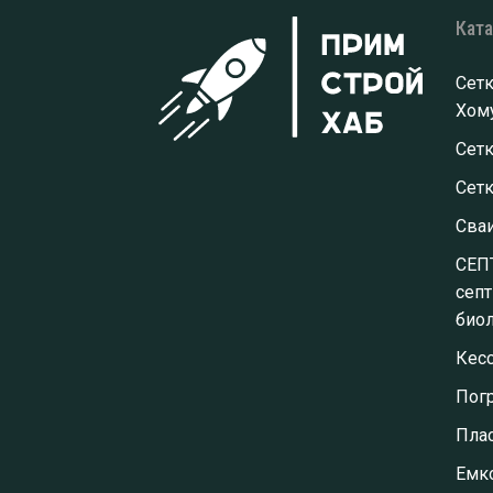
Кат
Сетк
Хому
Сетк
Сет
Сва
СЕП
септ
биол
Кес
Пог
Пла
Емко