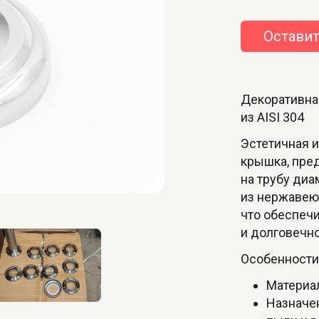
Оставит
Декоративна
из AISI 304
Эстетичная и
крышка, пре
на трубу диа
из нержавеющ
что обеспеч
и долговечно
Особенности
Материал
Назначен