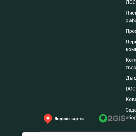
ЛОС
Лис
риф
Про
Пер
ком
Кот
тве
Дым
DOC
Ков
⁠Сад
обо