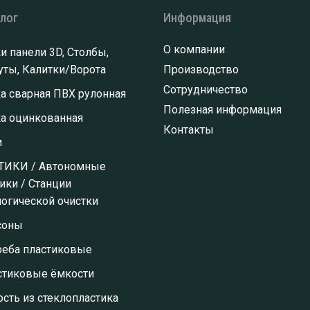
алог
Информация
О компании
и панели 3D, Столбы,
ты, Калитки/Ворота
Производство
Сотрудничество
а сварная ПВХ рулонная
Полезная информация
ка оцинкованная
Контакты
и
ТИКИ / Автономные
ики / Станции
огической очистки
соны
реба пластиковые
стиковые ёмкости
сть из стеклопластика