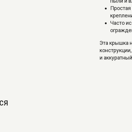
пыли и в
Простая
креплен
Часто и
огражде
Эта крышка 
конструкции,
и аккуратны
ся