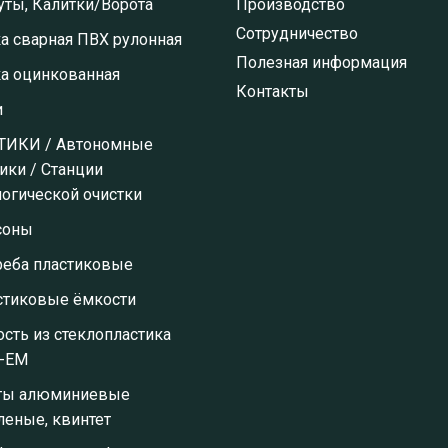
ты, Калитки/Ворота
Производство
Сотрудничество
а сварная ПВХ рулонная
Полезная информация
ка оцинкованная
Контакты
и
ТИКИ / Автономные
ики / Станции
огической очистки
соны
реба пластиковые
стиковые ёмкости
сть из стеклопластика
-ЕМ
ты алюминиевые
леные, квинтет