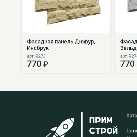
Фасадная панель Дюфур,
Фасад
Инсбрук
Зёльд
арт. R273
арт. R27
770
770
₽
Кат
Сетк