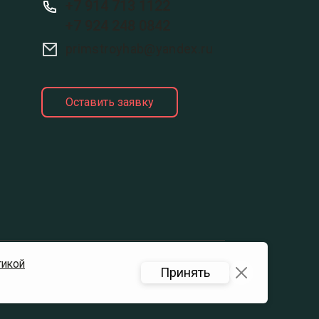
+7 914 713 1122
+7 924 248 0842
primstroyhab@yandex.ru
Оставить заявку
тикой
Принять