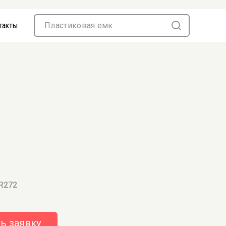
такты
 R272
ь заявку