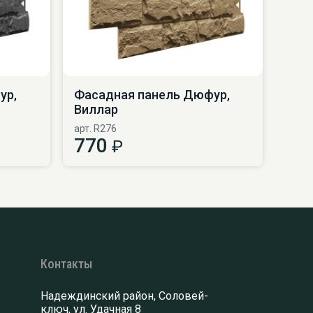
ур,
Фасадная панель Дюфур,
Виллар
арт. R276
770
₽
Контакты
Надеждинский район, Соловей-
ключ, ул. Удачная 8