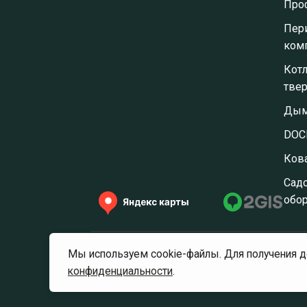
Про
Пер
ком
Кот
тве
Дым
DOC
Ков
⁠Сад
обо
Мы используем cookie-файлы. Для получения 
© 2025, ПримСтройХаб
Поли
конфиденциальности
.