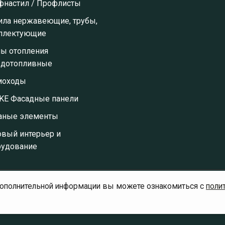
фнастил / Профлисты
ила нержавеющие, трубы,
плектующие
лы отопления
рдотопливные
оходы
KE Фасадные панели
аные элементы
овый интерьер и
рудование
дополнительной информации вы можете ознакомиться с
поли
тика конфиденциальности