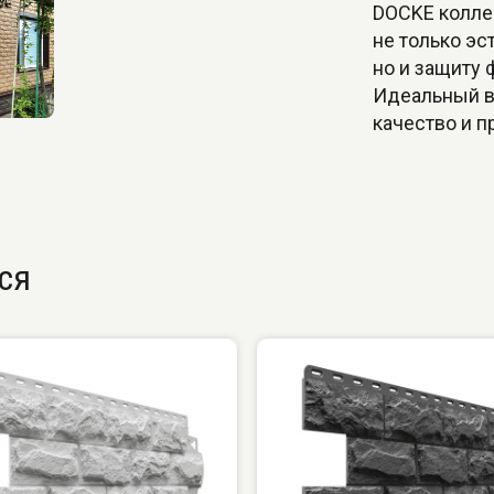
DOCKE колле
не только эс
но и защиту 
Идеальный вы
качество и п
ся