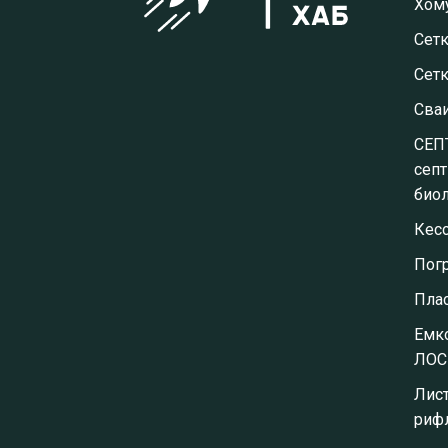
Хому
Сетк
Сет
Сва
СЕП
септ
биол
Кес
Пог
Пла
Емко
ЛОС
Лис
риф