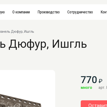
ную
О компании
Производство
Сотрудничество
Кон
панель Дюфур, Ишгль
ь Дюфур, Ишгль
770
₽
много
арт.
Оставит