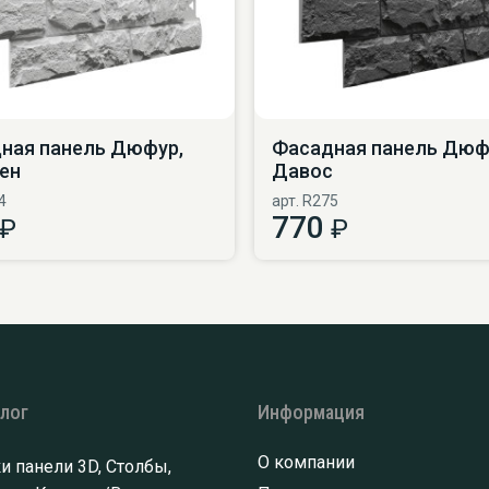
ная панель Дюфур,
Фасадная панель Дюф
ен
Давос
4
арт. R275
770
₽
₽
алог
Информация
О компании
и панели 3D, Столбы,