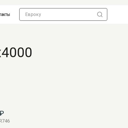
такты
х4000
₽
 R746