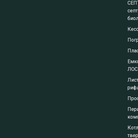
СЕП
септ
биол
Кес
Пог
Пла
Емко
ЛОС
Лис
риф
Про
Пер
ком
Кот
тве