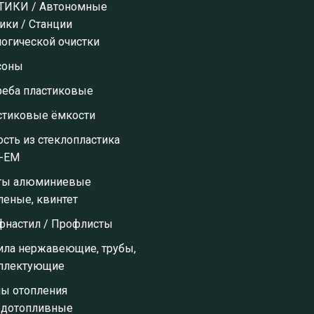
ТИКИ / Автономные
ики / Станции
огической очистки
соны
реба пластиковые
стиковые ёмкости
сть из стеклопластика
-ЕМ
ты алюминиевые
леные, квинтет
фнастил / Профлисты
ила нержавеющие, трубы,
плектующие
лы отопления
рдотопливные