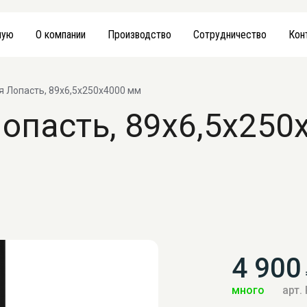
ную
О компании
Производство
Сотрудничество
Кон
я Лопасть, 89х6,5х250х4000 мм
опасть, 89х6,5х250
4 900
много
арт.