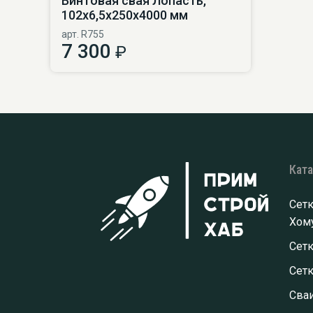
Винтовая свая Лопасть,
102х6,5х250х4000 мм
арт. R755
7 300
₽
Кат
Сетк
Хому
Сетк
Сет
Сва