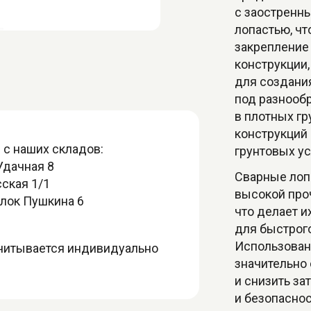
с заостренн
лопастью, ч
закрепление 
конструкции,
для создани
под разнооб
в плотных гр
конструкций
 с наших складов:
грунтовых ус
Удачная 8
Сварные лоп
сская 1/1
высокой про
улок Пушкина 6
что делает 
для быстрог
Использован
считывается индивидуально
значительно 
и снизить за
и безопасно