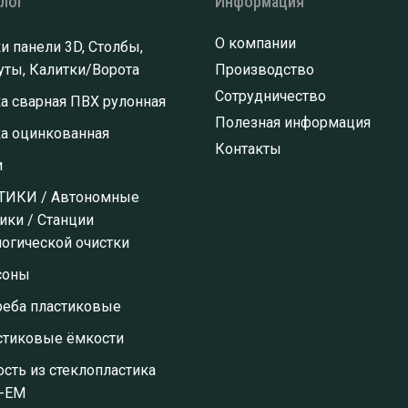
алог
Информация
О компании
и панели 3D, Столбы,
ты, Калитки/Ворота
Производство
Сотрудничество
а сварная ПВХ рулонная
Полезная информация
ка оцинкованная
Контакты
и
ТИКИ / Автономные
ики / Станции
огической очистки
соны
реба пластиковые
стиковые ёмкости
сть из стеклопластика
-ЕМ