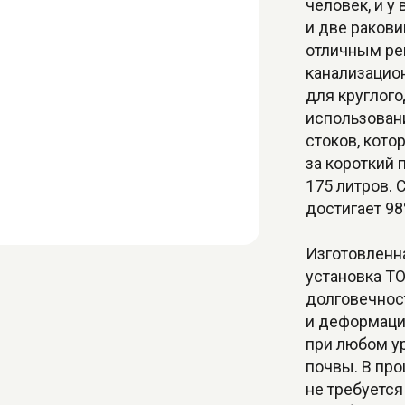
человек, и у
и две ракови
отличным ре
канализацио
для круглого
использован
стоков, кото
за короткий 
175 литров. 
достигает 98
Изготовленна
установка Т
долговечнос
и деформаци
при любом ур
почвы. В про
не требуетс