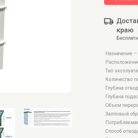
Доста
краю
Бесплатн
Назначение —
Расположение
Тип эксплуат
Количество п
Глубина отво
Глубина подв
Объем перераб
Залповый сбро
Потребляемая 
Способ отвод