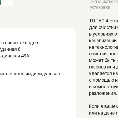
Тип очистног
установка
ТОПАС 4 — э
для очистки
в условиях о
канализации.
 с наших складов:
на технологи
Удачная 8
очистки, пос
андинская 49А
может быть 
газонов или 
удаляется и
считывается индивидуально
с помощью н
в компостную
разложения, 
Если в ваше
или на даче 