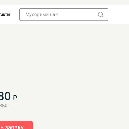
такты
80
₽
 R80
ь заявку