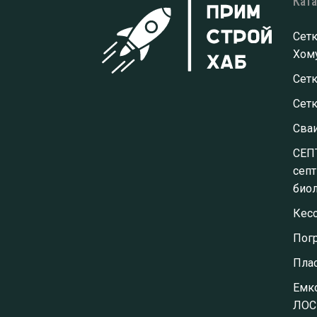
Кат
Сетк
Хому
Сетк
Сет
Сва
СЕП
септ
биол
Кес
Пог
Пла
Емко
ЛОС