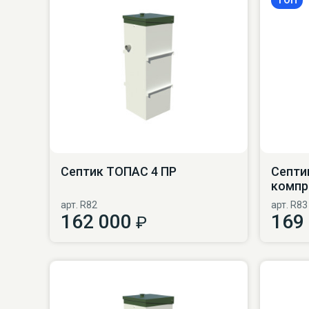
Септик ТОПАС 4 ПР
Септи
компр
арт. R82
арт. R83
162 000
169
₽