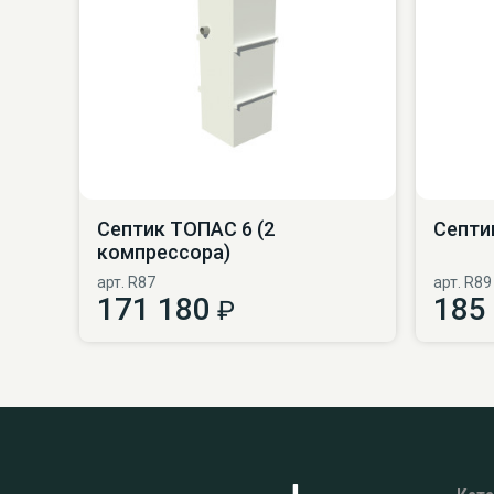
Септик ТОПАС 6 (2
Септи
компрессора)
арт. R87
арт. R89
171 180
185
₽