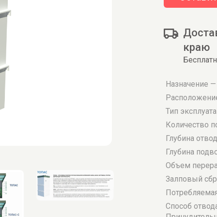
Доста
краю
Бесплатн
Назначение —
Расположение
Тип эксплуат
Количество п
Глубина отво
Глубина подв
Объем перераб
Залповый сбро
Потребляемая 
Способ отвод
Принудитель