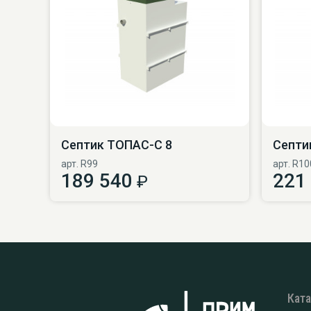
Септик ТОПАС-С 8
Септи
арт. R99
арт. R10
189 540
221
₽
Кат