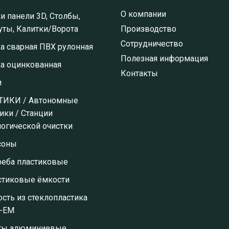
О компании
и панели 3D, Столбы,
ты, Калитки/Ворота
Производство
Сотрудничество
а сварная ПВХ рулонная
Полезная информация
ка оцинкованная
Контакты
и
ТИКИ / Автономные
ики / Станции
огической очистки
соны
реба пластиковые
стиковые ёмкости
сть из стеклопластика
-ЕМ
ты алюминиевые