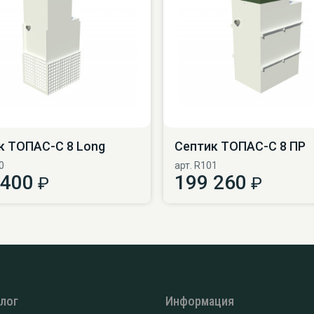
к ТОПАС-С 8 Long
Септик ТОПАС-С 8 ПР
0
арт. R101
 400
199 260
₽
₽
алог
Информация