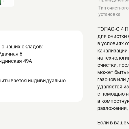
Тип очистног
установка
ТОПАС-С 4 П
для очистки
в условиях о
 с наших складов:
канализации.
Удачная 8
на технологи
андинская 49А
очистки, пос
может быть 
газонов или 
считывается индивидуально
удаляется и
с помощью н
в компостную
разложения, 
Если в ваше