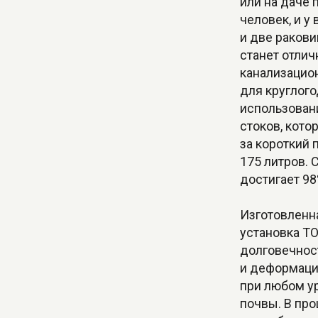
или на даче 
человек, и у
и две ракови
станет отли
канализацио
для круглого
использован
стоков, кото
за короткий 
175 литров. 
достигает 98
Изготовленна
установка Т
долговечнос
и деформаци
при любом ур
почвы. В про