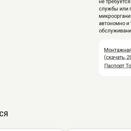
не требуетс
службы или 
микрооргани
автономно и
обслуживани
Монтажная
(скачать, 2
Паспорт То
ся