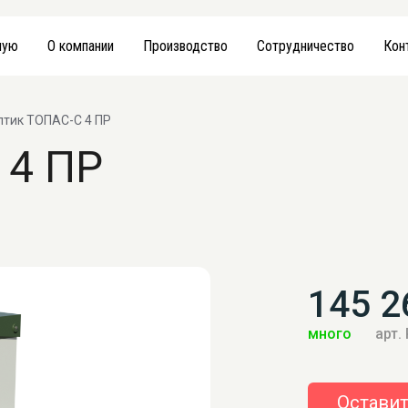
ную
О компании
Производство
Сотрудничество
Кон
птик ТОПАС-С 4 ПР
 4 ПР
145 2
много
арт.
Оставит