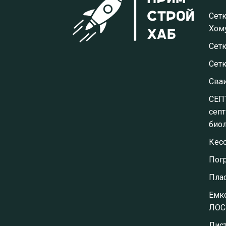
Сетк
Хому
Сетк
Сет
Сва
СЕП
септ
биол
Кес
Пог
Пла
Емко
ЛОС
Лис