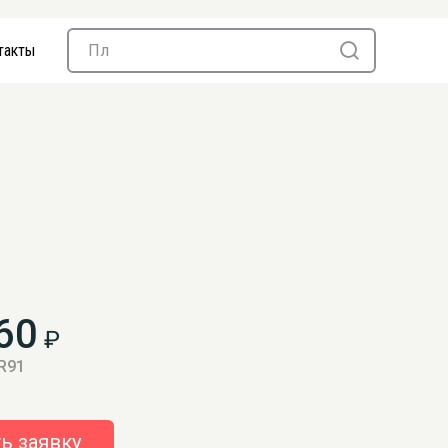
такты
60
₽
 R91
ь заявку