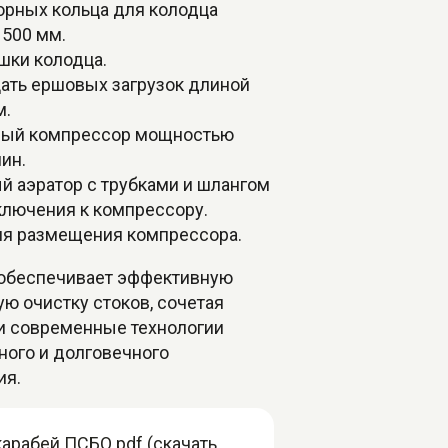
орных кольца для колодца
 500 мм.
шки колодца.
ать ершовых загрузок длиной
м.
ый компрессор мощностью
мин.
й аэратор с трубками и шлангом
ключения к компрессору.
ля размещения компрессора.
 обеспечивает эффективную
ю очистку стоков, сочетая
и современные технологии
ного и долговечного
ия.
арабей ПСБО.pdf (скачать,