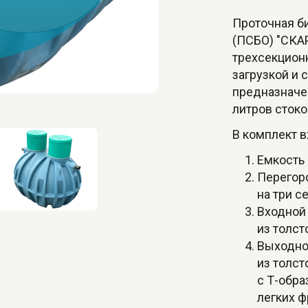
Проточная б
(ПСБО) "СКА
трехсекцион
загрузкой и 
предназначе
литров стоко
В комплект в
Емкость
Перегор
на три с
Входной
из толст
Выходно
из толст
с Т-обр
легких ф