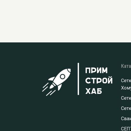
Кат
Сетк
Хому
Сетк
Сет
Сва
СЕП