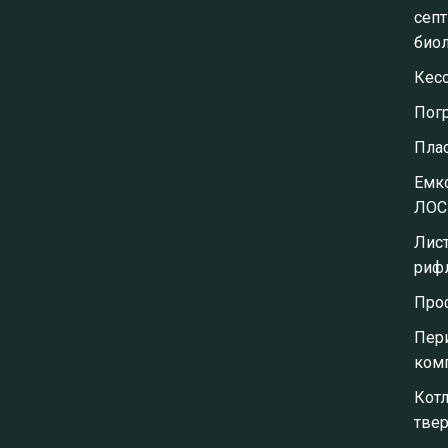
септ
биол
Кес
Пог
Пла
Емко
ЛОС
Лис
риф
Про
Пер
ком
Кот
тве