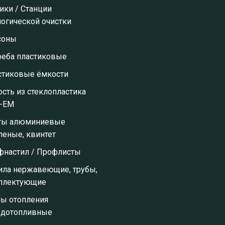
ики / Станции
огической очистки
соны
реба пластиковые
стиковые ёмкости
сть из стеклопластика
-ЕМ
ты алюминиевые
леные, квинтет
фнастил / Профлисты
ила нержавеющие, трубы,
плектующие
лы отопления
рдотопливные