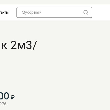
такты
ик 2м3/
00
₽
 R76