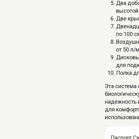
Два доб
высотой
Две кры
Двенадц
по 100 с
Воздушн
от 50 л/
Дисковы
для под
Полка д
Эта система
биологическу
надежность 
для комфорт
использован
Паспорт Ск