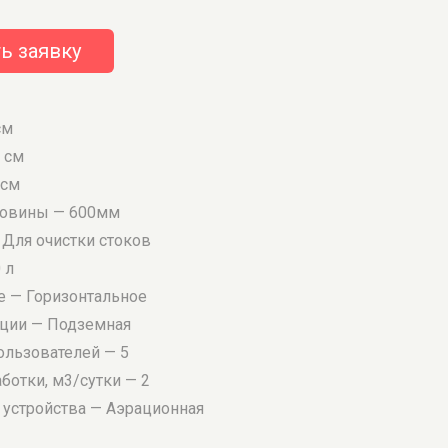
ь заявку
см
 см
 см
ловины — 600мм
 Для очистки стоков
 л
 — Горизонтальное
ации — Подземная
ользователей — 5
ботки, м3/сутки — 2
о устройства — Аэрационная